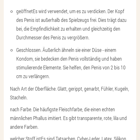
geöffnet
Es wird verwendet, um es zu verdicken. Der Kopf
des Penis ist außerhalb des Spielzeugs frei. Dies trägt dazu
bei, die Empfindlichkeit zu erhalten und gleichzeitig den
Durchmesser des Penis zu vergrößern.
Geschlossen
. Äußerlich ähneln sie einer Düse - einem
Kondom, sie bedecken den Penis vollständig und haben
stimulierende Elemente. Sie helfen, den Penis von 2 bis 10
cm zu verlängern.
Nach Art der Oberfläche
. Glatt, gerippt, genarbt, Fühler, Kugeln,
Stacheln.
nach Farbe
. Die häufigste Fleischfarbe, die einen echten
männlichen Phallus imitiert. Es gibt transparente, rote, lila und
andere Farben.
welcher Stoff ist
Es sind Tatsachen. Cyber-Leder, Latex, Silikon,