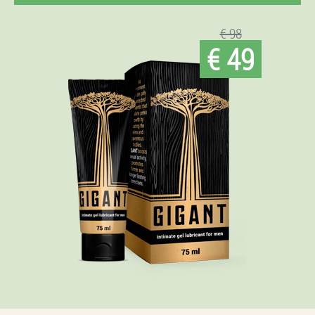
€ 98
€ 49