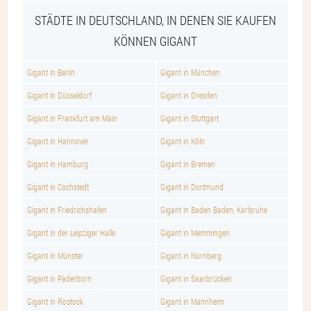
STÄDTE IN DEUTSCHLAND, IN DENEN SIE KAUFEN
KÖNNEN GIGANT
Gigant in Berlin
Gigant in München
Gigant in Düsseldorf
Gigant in Dresden
Gigant in Frankfurt am Main
Gigant in Stuttgart
Gigant in Hannover
Gigant in Köln
Gigant in Hamburg
Gigant in Bremen
Gigant in Cochstedt
Gigant in Dortmund
Gigant in Friedrichshafen
Gigant in Baden Baden, Karlsruhe
Gigant in der Leipziger Halle
Gigant in Memmingen
Gigant in Münster
Gigant in Nürnberg
Gigant in Paderborn
Gigant in Saarbrücken
Gigant in Rostock
Gigant in Mannheim