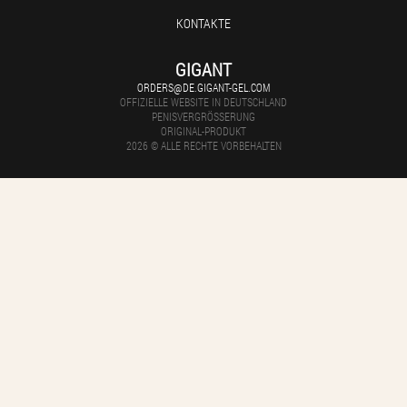
KONTAKTE
GIGANT
ORDERS@DE.GIGANT-GEL.COM
OFFIZIELLE WEBSITE IN DEUTSCHLAND
PENISVERGRÖSSERUNG
ORIGINAL-PRODUKT
2026 © ALLE RECHTE VORBEHALTEN