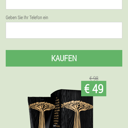
Geben Sie Ihr Telefon ein
KAUFEN
€ 98
€ 49