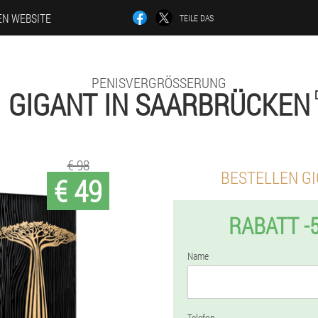
EN WEBSITE
TEILE DAS
PENISVERGRÖSSERUNG
GIGANT IN SAARBRÜCKEN
€ 98
BESTELLEN G
€ 49
RABATT -
Name
Telefon