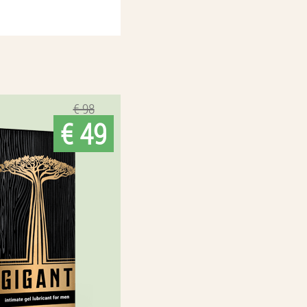
€ 98
€ 49