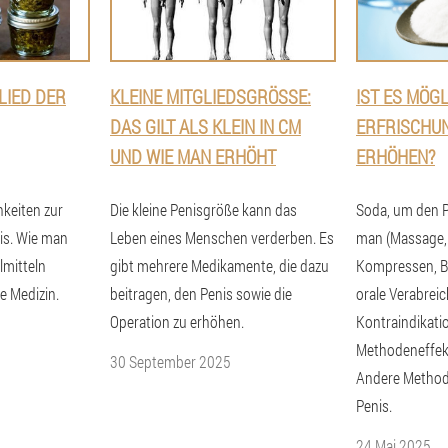
LIED DER
KLEINE MITGLIEDSGRÖSSE: D
IST ES MÖGL
AS GILT ALS KLEIN IN CM U
ERFRISCHUN
ND WIE MAN ERHÖHT
ERHÖHEN?
keiten zur
Die kleine Penisgröße kann das
Soda, um den P
is. Wie man
Leben eines Menschen verderben. Es
man (Massage,
lmitteln
gibt mehrere Medikamente, die dazu
Kompressen, B
le Medizin.
beitragen, den Penis sowie die
orale Verabrei
Operation zu erhöhen.
Kontraindikati
Methodeneffekt
30 September 2025
Andere Method
Penis.
24 Mai 2025