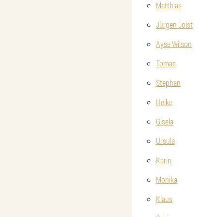
Matthias
Jürgen Joist
Ayse Wilson
Tomas
Stephan
Heike
Gisela
Ursula
Karin
Monika
Klaus