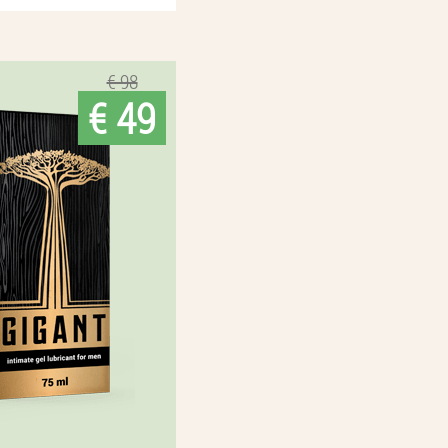
€ 98
€ 49