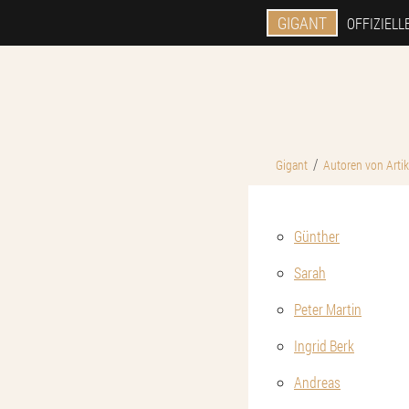
GIGANT
OFFIZIELL
Gigant
Autoren von Artik
Günther
Sarah
Peter Martin
Ingrid Berk
Andreas